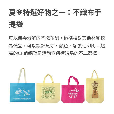
➢杜邦紙袋
夏令特選好物之一：不織布手
➢水洗牛皮紙袋
提袋
➢咖啡渣/軟木袋
➢化妝盥洗包/收納袋
可以無毒分解的不織布袋，價格相對其他材質較
為便宜，可以設計尺寸、顏色、客製化印刷，超
➢皮革包袋
高的CP值絕對是活動宣傳禮贈品的不二選擇！
➢網布袋
➢台灣茄芷袋
➢台灣CORDURA®尼龍布包
➢好神Q版神明公仔