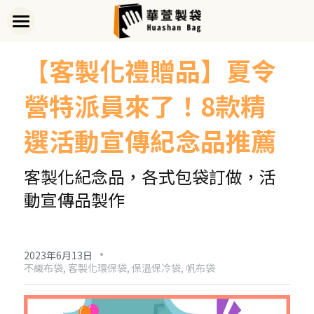
首頁
【
客製化禮贈品】夏令
關於華萱
營特派員來了！8款精
部落格
選活動宣傳紀念品推薦
客製實例
客製化紀念品，各式包袋訂做，活
產品列表
動宣傳品製作
開始訂做
➢全款式總覽
➢不織布袋
聯絡我們
➢訂製流程
·
2023年6月13日
不織布袋,
客製化環保袋,
保溫保冷袋,
帆布袋
➢帆布袋
➢印刷須知
線上詢價
➢束口袋
➢布料/印刷/配件
搜索