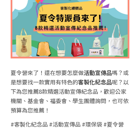
➢保溫保冷袋
➢打樣和樣品
➢布料介紹
繁體中文
➢潛水布袋
➢刀模下載
➢印刷介紹
繁體中文
LINE@客服
➢杯袋/餐具袋
➢常見Q&A
➢配件介紹
➢野餐墊
➢尼龍&牛津布袋
夏令營來了！還在想要怎麼做
活動宣傳品
嗎？或
是想要找一款實用有特色的
客製化紀念品
呢？以
➢毛氈布袋
下為您推薦8款精選活動宣傳紀念品，歡迎公家
➢編織袋
機關、基金會、福委會、學生團體詢問，也可依
預算為您推薦！
➢針織袋
#客製化紀念品 #活動宣傳品 #環保袋 #夏令營
➢麻布袋